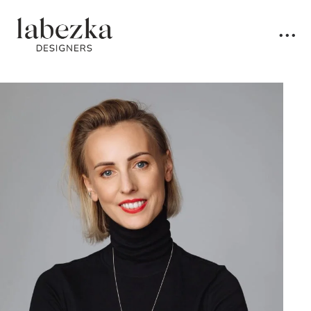
• • •