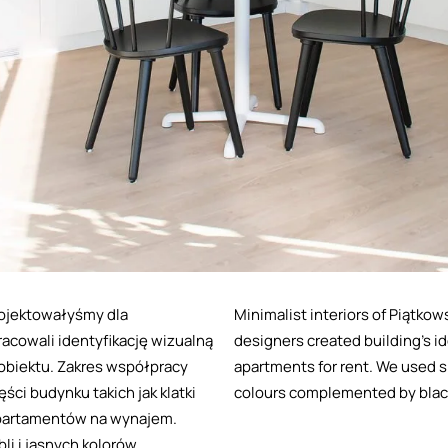
rojektowałyśmy dla
Minimalist interiors of Piątkow
acowali identyfikację wizualną
designers created building’s id
obiektu. Zakres współpracy
apartments for rent. We used si
ci budynku takich jak klatki
colours complemented by blac
apartamentów na wynajem.
 i jasnych kolorów,