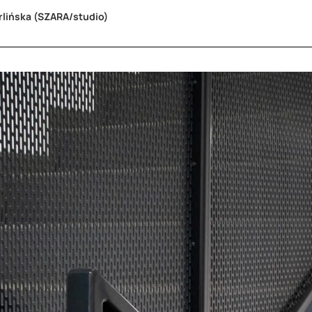
rlińska
(SZARA/studio)